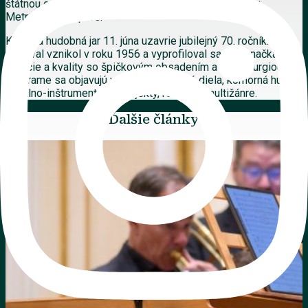
štátnou operou, výraznú stopu zanechal v newyorskej
Metropolitnej opere.
Košická hudobná jar 11. júna uzavrie jubilejný 70. ročník.
Festival vznikol v roku 1956 a vyprofiloval sa ako značka
tradície a kvality so špičkovým obsadením a dramaturgiou. V
programe sa objavujú veľké symfonické diela, komorná hudba,
vokálno-inštrumentálne projekty, recitály i multižánre.
Ďalšie články