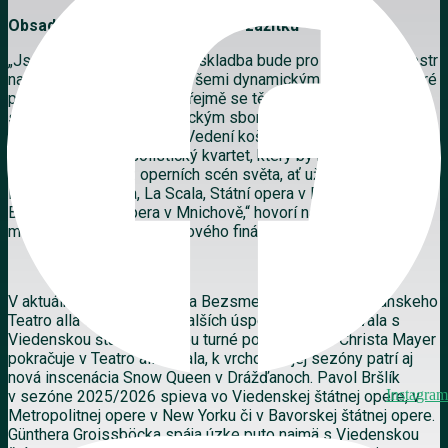
Obsadenie: prísľub bravúrneho zážitku
„Jsem přesvědčen, že tato skladba bude pro košický orchestr
naprosto ideální, a to i se všemi dynamickými nuancemi, které
partitura obsahuje. Samozřejmě se těším také na spolupráci
se Slovenským filharmonickým sborem, protože zpívá
skutečně evropskou ligu. Vedení košické filharmonie se navíc
podařilo sestavit sólistický kvartet, který by nám mohla
závidět kterákoli z operních scén světa, ať už je to
Metropolitní opera, La Scala, Státní opera v Berlíně nebo
Bavorská státní opera v Mnichově,“ hovorí na
margo obsadenia festivalového finále Jindra.
V aktuálnej sezóne sa Olga Bezsmertna vrátila do milánskeho
Teatro alla Scala, okrem ďalších úspechov absolvovala s
Viedenskou štátnou operou turné po Japonsku. Christa Mayer
pokračuje v Teatro alla Scala, k vrcholom jej sezóny patrí aj
nová inscenácia Snow Queen v Drážďanoch. Pavol Bršlík
Instagram
v sezóne 2025/2026 spieva vo Viedenskej štátnej opere, v
Metropolitnej opere v New Yorku či v Bavorskej štátnej opere.
Günthera Groissböcka spája úzke puto najmä s Viedenskou