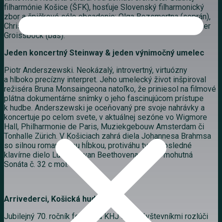
filharmónie Košice (ŠFK), hosťuje Slovenský filharmonický
zbor a špičkové sólo obsadenie: Olga Bezsmertna (soprán),
Christa Mayer (mezzosoprán), Pavol Bršlík (tenor) a Günther
Groissböck (bas).
Jeden koncertný Steinway & jeden výnimočný umelec
Piotr Anderszewski. Neokázalý, introvertný, virtuózny
a hlboko precízny interpret. Jeho umelecký život inšpiroval
režiséra Bruna Monsaingeona natoľko, že priniesol na filmové
plátna dokumentárne snímky o jeho fascinujúcom prístupe
k hudbe. Anderszewski je oceňovaný pre svoje nahrávky a
koncertuje po celom svete, v aktuálnej sezóne vo Wigmore
Hall, Philharmonie de Paris, Muziekgebouw Amsterdam či
Tonhalle Zürich. V Košiciach zahrá diela Johannesa Brahmsa
so silnou romantickou hĺbkou, protiváhu tvorí posledné
klavírne dielo Ludwiga van Beethovena – jeho mohutná
Sonáta č. 32 c mol.
Arrivederci, Košická hudobná jar
Jubilejný 70. ročník festivalu KHJ sa s návštevníkmi rozlúči