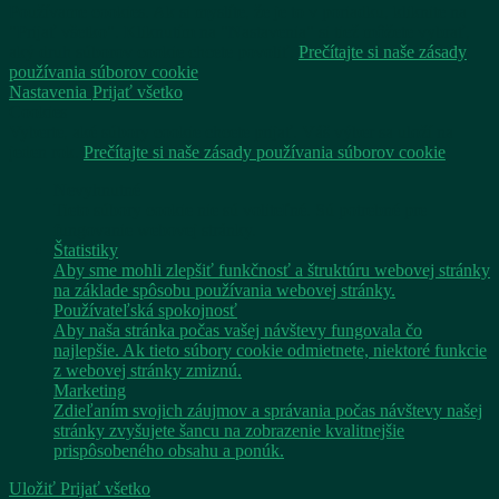
Používame cookies. Ak si myslíte, že je to v poriadku, kliknite na
"Prijať všetko". Kliknutím na "Nastavenia" si tiež môžete vybrať,
aký druh súborov cookie chcete povoliť.
Prečítajte si naše zásady
používania súborov cookie
Nastavenia
Prijať všetko
Cookies
Vyberte, aké súbory cookie chcete prijať. Váš výber sa uloží na
jeden rok.
Prečítajte si naše zásady používania súborov cookie
Nevyhnutné
Tieto súbory cookie nie sú voliteľné. Sú potrebné pre
fungovanie webovej stránky.
Štatistiky
Aby sme mohli zlepšiť funkčnosť a štruktúru webovej stránky
na základe spôsobu používania webovej stránky.
Používateľská spokojnosť
Aby naša stránka počas vašej návštevy fungovala čo
najlepšie. Ak tieto súbory cookie odmietnete, niektoré funkcie
z webovej stránky zmiznú.
Marketing
Zdieľaním svojich záujmov a správania počas návštevy našej
stránky zvyšujete šancu na zobrazenie kvalitnejšie
prispôsobeného obsahu a ponúk.
Uložiť
Prijať všetko