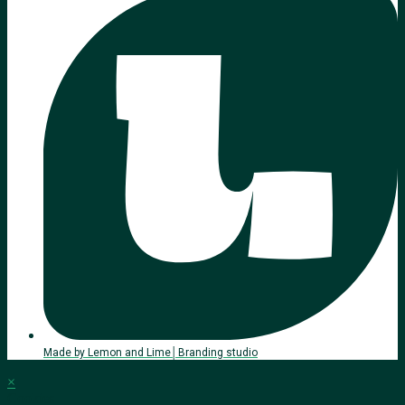
Made by Lemon and Lime│Branding studio
×
Cookies