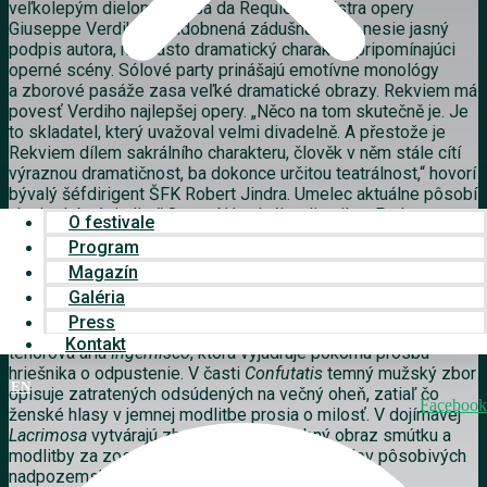
veľkolepým dielom Messa da Requiem majstra opery
Giuseppe Verdiho. Zhudobnená zádušná omša nesie jasný
podpis autora, má často dramatický charakter pripomínajúci
operné scény. Sólové party prinášajú emotívne monológy
a zborové pasáže zasa veľké dramatické obrazy. Rekviem má
povesť Verdiho najlepšej opery. „Něco na tom skutečně je. Je
to skladatel, který uvažoval velmi divadelně. A přestože je
Rekviem dílem sakrálního charakteru, člověk v něm stále cítí
výraznou dramatičnost, ba dokonce určitou teatrálnost,“ hovorí
bývalý šéfdirigent ŠFK Robert Jindra. Umelec aktuálne pôsobí
ako hudobný riaditeľ Opery Národného divadla v Prahe a
O festivale
hlavný hosťujúci dirigent Symfonického orchestra Českého
Program
rozhlasu.
Magazín
Galéria
Press
Okrem známeho
Dies irae
v diele zaznieva napríklad lyrická
Kontakt
tenorová ária
Ingemisco
, ktorá vyjadruje pokornú prosbu
hriešnika o odpustenie. V časti
Confutatis
temný mužský zbor
EN
opisuje zatratených odsúdených na večný oheň, zatiaľ čo
Facebook
ženské hlasy v jemnej modlitbe prosia o milosť. V dojímavej
Lacrimosa
vytvárajú zbor a sólisti hudobný obraz smútku a
modlitby za zosnulých – a to je len pár príkladov pôsobivých
nadpozemských motívov.