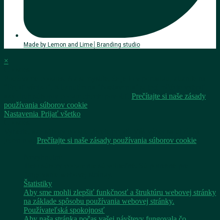
Made by Lemon and Lime│Branding studio
×
Cookies
Používame cookies. Ak si myslíte, že je to v poriadku, kliknite na
"Prijať všetko". Kliknutím na "Nastavenia" si tiež môžete vybrať,
aký druh súborov cookie chcete povoliť.
Prečítajte si naše zásady
používania súborov cookie
Nastavenia
Prijať všetko
Cookies
Vyberte, aké súbory cookie chcete prijať. Váš výber sa uloží na
jeden rok.
Prečítajte si naše zásady používania súborov cookie
Nevyhnutné
Tieto súbory cookie nie sú voliteľné. Sú potrebné pre
fungovanie webovej stránky.
Štatistiky
Aby sme mohli zlepšiť funkčnosť a štruktúru webovej stránky
na základe spôsobu používania webovej stránky.
Používateľská spokojnosť
Aby naša stránka počas vašej návštevy fungovala čo