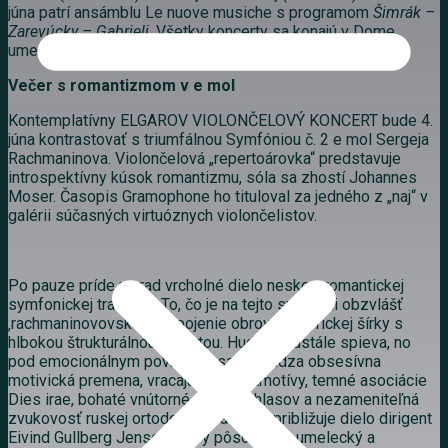
júna patrí ansámblu Le nuove musiche s programom
Šimrák –
Zarevúcky – Gabrieli
. Všetky koncerty sa konajú v Dome
umenia o 19:00.
Večer s romantizmom v e mol
Kontemplatívny ELGAROV VIOLONČELOVÝ KONCERT bude 4.
júna kontrastovať s triumfálnou Symfóniou č. 2 e mol Sergeja
Rachmaninova. Violončelová „repertoárovka“ predstavuje
introspektívny kúsok romantizmu, sóla sa zhostí Johannes
Moser. Časopis Gramophone ho tituloval za jedného z „naj“ v
galérii súčasných virtuóznych violončelistov.
Po pauze príde na rad vrcholné dielo neskororomantickej
symfonickej tradície. „To, čo je na tejto symfónii obzvlášť
‚rachmaninovovské‘, je spojenie obrovskej lyrickej šírky s
hlbokou štrukturálnou jednotou. Hudba neustále spieva, no
pod emocionálnym povrchom sa nachádza obsesívna
motivická premena, vracajúce sa leitmotívy, temné asociácie
Dies irae, bohaté vnútorné vedenie hlasov a nezameniteľná
zvukovosť ruskej ortodoxnej tradície,“ približuje dielo dirigent
Eivind Gullberg Jensen, ktorý pôsobí ako umelecký a