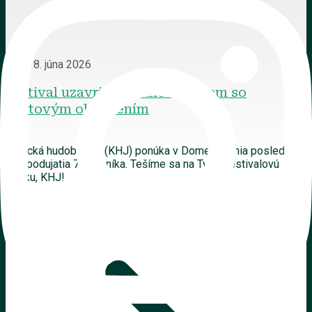
8. júna 2026
Festival uzavrie Verdiho Rekviem so
svetovým obsadením
Košická hudobná jar (KHJ) ponúka v Dome umenia posledné
dve podujatia 70. ročníka. Tešíme sa na Tvoju festivalovú
bodku, KHJ!