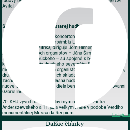
ľudový tanec. A oboje pôsobí úplne prirodzene,“ avizuje Avi
Avital.
S KHJ oslavuje aj súbor starej hudby
Festival bude pokračovať koncertom BAROKOVÉ OZVENY
v podaní renomovaného ansámblu Le nuove musiche pod
vedením Jakuba Mitríka, diriguje Jörn Hinnerk Andresen.
Životné osudy dvoch organistov – Jána Šimráka st. a
Zachariáša I. Zarevúckeho – sú spojené s bohatou hudobnou
kultúrou 17. storočia dnešného severného Slovenska. Prvý
menovaný bol vychýreným organistom v Spišskom Podhradí,
druhý zasa v Bardejove. Z ich skladateľského odkazu sa
zachovala duchovná viachlasná hudba, ktorú ponúkne Le
nuove musiche. Zaznejú aj diela benátskeho majstra Giovanni
Gabrieliho.
70. KHJ vyvrcholí 9. júna klavírnym recitálom Piotra
Anderszewského a 11. júna veľkým finále v podobe Verdiho
monumentálnej Messa da Requiem.
Instagram
Ďalšie články