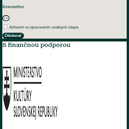
Newsletter
Súhlasím so spracovaním osobných údajov.
Odoberať
S finančnou podporou