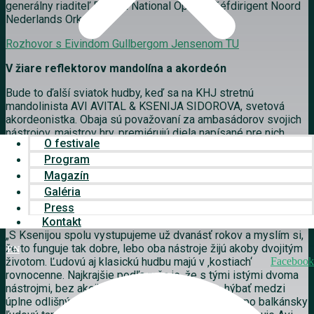
generálny riaditeľ Bergen National Opera a šéfdirigent Noord
Nederlands Orkest.
Rozhovor s Eivindom Gullbergom Jensenom TU
V žiare reflektorov mandolína a akordeón
Bude to ďalší sviatok hudby, keď sa na KHJ stretnú
mandolinista AVI AVITAL & KSENIJA SIDOROVA, svetová
akordeonistka. Obaja sú považovaní za ambasádorov svojich
nástrojov, majstrov hry, premiérujú diela napísané pre nich
O festivale
a vystupujú s prestížnymi telesami. A hoci sa napríklad taká
mandolína môže javiť mimoriadne nenápadne, Avi Avital jej
Program
pomohol vybudovať povesť prestížneho nástroja, dokonca
Magazín
ako prvý klasický mandolinista získal nomináciu na Grammy.
Galéria
Press
Rozhovor s Avim Avitalom TU
Kontakt
„S Ksenijou spolu vystupujeme už dvanásť rokov a myslím si,
že to funguje tak dobre, lebo oba nástroje žijú akoby dvojitým
EN
životom. Ľudovú aj klasickú hudbu majú v ‚kostiach‘
Facebook
rovnocenne. Najkrajšie podľa mňa je, že s tými istými dvoma
nástrojmi, bez akejkoľvek zmeny, sa môžete hýbať medzi
úplne odlišnými svetmi – od Bachovej sonáty až po balkánsky